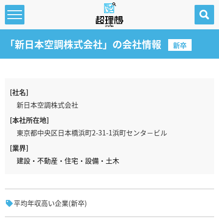
「新日本空調株式会社」の会社情報
新卒
会社探索
SEARCH
会社を探す
[社名]
新日本空調株式会社
[本社所在地]
運営会社
東京都中央区日本橋浜町2-31-1浜町センタ－ビル
[業界]
お問い合わせ
建設・不動産・住宅・設備・土木
企業ログイン
掲載希望の企業様へ
平均年収高い企業(新卒)
求職者向け案内