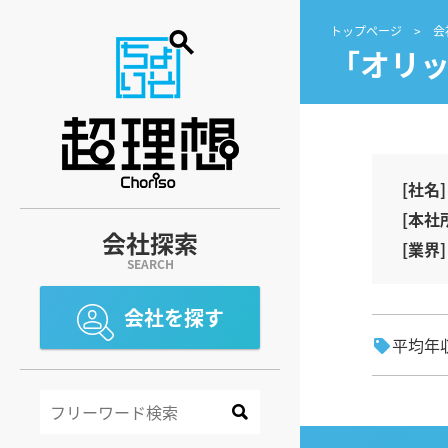
トップページ
会
「オリ
[社名]
[本社
会社探索
[業界]
SEARCH
会社を探す
平均年